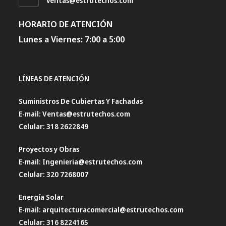
ventas@estrutechos.com
abre
en
HORARIO DE ATENCIÓN
tu
aplicación
Lunes a Viernes: 7:00 a 5:00
LÍNEAS DE ATENCIÓN
Suministros De Cubiertas Y Fachadas
E-mail: Ventas@estrutechos.com
Celular: 318 2622849
Proyectos y Obras
E-mail: Ingenieria@estrutechos.com
Celular: 320 7268007
Energía Solar
E-mail: arquitecturacomercial@estrutechos.com
Celular: 316 8224165