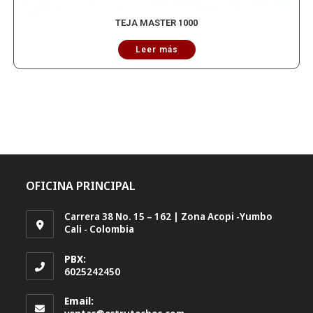
TEJA MASTER 1000
Leer más
OFICINA PRINCIPAL
Carrera 38 No. 15 – 162 | Zona Acopi -Yumbo
Cali - Colombia
PBX:
6025242450
Email:
Se