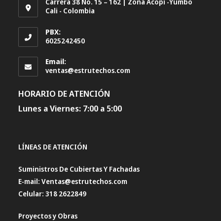
Carrera 38 No. 15 – 162 | Zona Acopi -Yumbo
Cali - Colombia
PBX:
6025242450
Email:
Se
ventas@estrutechos.com
abre
en
HORARIO DE ATENCIÓN
tu
aplicación
Lunes a Viernes: 7:00 a 5:00
LÍNEAS DE ATENCIÓN
Suministros De Cubiertas Y Fachadas
E-mail: Ventas@estrutechos.com
Celular: 318 2622849
Proyectos y Obras