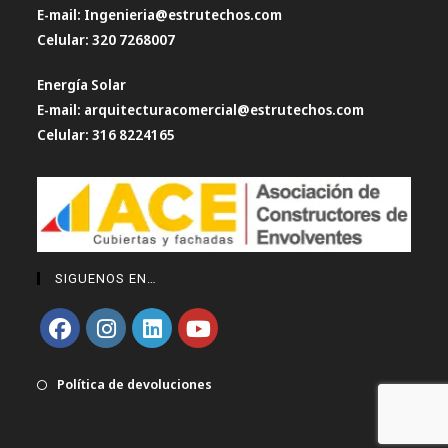
E-mail: Ingenieria@estrutechos.com
Celular: 320 7268007
Energía Solar
E-mail: arquitecturacomercial@estrutechos.com
Celular: 316 8224165
SIGUENOS EN…
Se
Se
Se
Se
abre
Política de devoluciones
abre
abre
abre
en
en
en
en
una
una
una
una