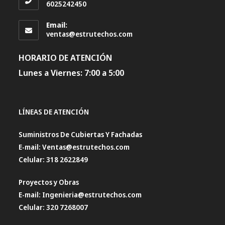
6025242450
Email:
Se
ventas@estrutechos.com
abre
en
HORARIO DE ATENCIÓN
tu
aplicación
Lunes a Viernes: 7:00 a 5:00
LÍNEAS DE ATENCIÓN
Suministros De Cubiertas Y Fachadas
E-mail: Ventas@estrutechos.com
Celular: 318 2622849
Proyectos y Obras
E-mail: Ingenieria@estrutechos.com
Celular: 320 7268007