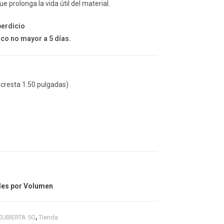
ue prolonga la vida útil del material.
WEB
perdicio
co no mayor a 5 días.
 cresta 1.50 pulgadas)
les por Volumen
CUBIERTA 5G
,
Tienda