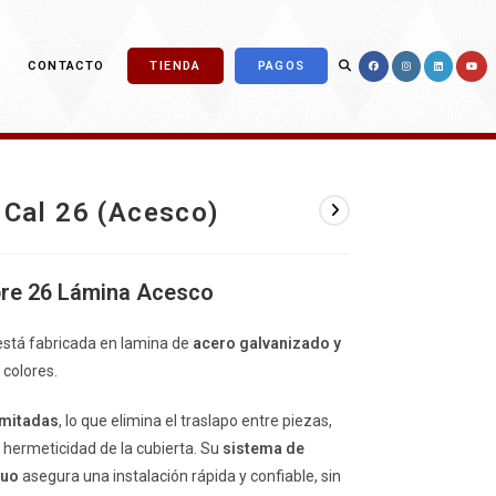
ALTERNAR
CONTACTO
TIENDA
PAGOS
BÚSQUEDA
 Cal 26 (Acesco)
DE
bre 26
Lámina Acesco
stá fabricada en lamina de
acero galvanizado y
colores.
LA
imitadas
, lo que elimina el traslapo entre piezas,
a hermeticidad de la cubierta. Su
sistema de
nuo
asegura una instalación rápida y confiable, sin